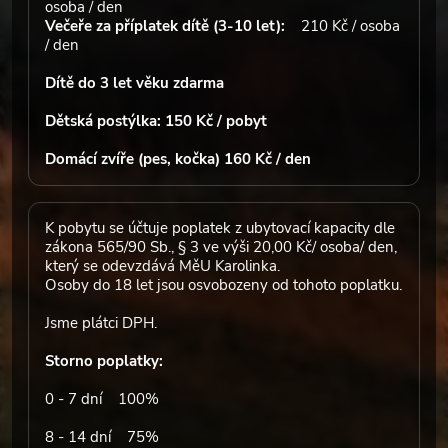
osoba / den
Večeře za příplatek dítě (3-10 let):
210 Kč / osoba
/ den
Dítě do 3 let věku zdarma
Dětská postýlka: 150 Kč / pobyt
Domácí zvíře (pes, kočka) 160 Kč / den
K pobytu se účtuje poplatek z ubytovací kapacity dle
zákona 565/90 Sb., § 3 ve výši 20,00 Kč/ osoba/ den,
který se odevzdává MěU Karolinka.
Osoby do 18 let jsou osvobozeny od tohoto poplatku.
Jsme plátci DPH.
Storno poplatky:
0 - 7 dní 100%
8 - 14 dní 75%